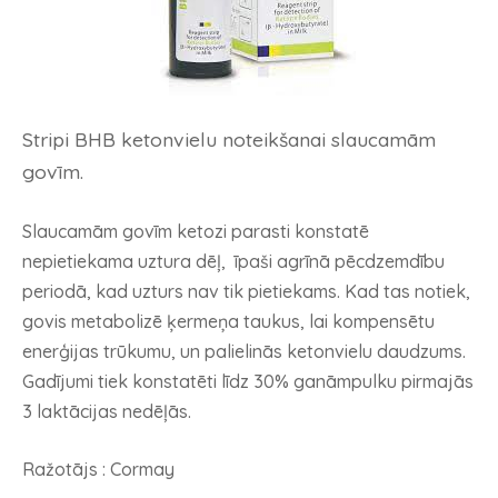
Stripi BHB ketonvielu noteikšanai slaucamām
govīm.
Slaucamām govīm ketozi parasti konstatē
nepietiekama uztura dēļ, īpaši agrīnā pēcdzemdību
periodā, kad uzturs nav tik pietiekams. Kad tas notiek,
govis metabolizē ķermeņa taukus, lai kompensētu
enerģijas trūkumu, un palielinās ketonvielu daudzums.
Gadījumi tiek konstatēti līdz 30% ganāmpulku pirmajās
3 laktācijas nedēļās.
Ražotājs : Cormay