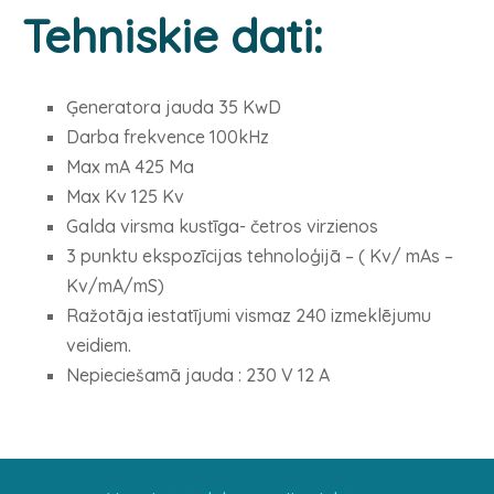
Tehniskie dati:
Ģeneratora jauda 35 KwD
Darba frekvence 100kHz
Max mA 425 Ma
Max Kv 125 Kv
Galda virsma kustīga- četros virzienos
3 punktu ekspozīcijas tehnoloģijā – ( Kv/ mAs –
Kv/mA/mS)
Ražotāja iestatījumi vismaz 240 izmeklējumu
veidiem.
Nepieciešamā jauda : 230 V 12 A