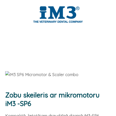
Zobu skeileris ar mikromotoru
iM3 -SP6
Kompaktā, lietotājam draudzīgā dizainā iM3-SP6