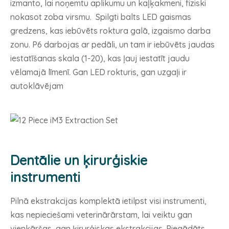
izmanto, lai noņemtu aplikumu un kaļķakmeni, fiziski
nokasot zoba virsmu. Spilgti balts LED gaismas
gredzens, kas iebūvēts roktura galā, izgaismo darba
zonu. P6 darbojas ar pedāli, un tam ir iebūvēts jaudas
iestatīšanas skala (1-20), kas ļauj iestatīt jaudu
vēlamajā līmenī. Gan LED rokturis, gan uzgaļi ir
autoklāvējam
Dentālie un ķirurģiskie
instrumenti
Pilnā ekstrakcijas komplektā ietilpst visi instrumenti,
kas nepieciešami veterinārārstam, lai veiktu gan
vienkāršas, gan ķirurģiskas ekstrakcijas. Piegādāts