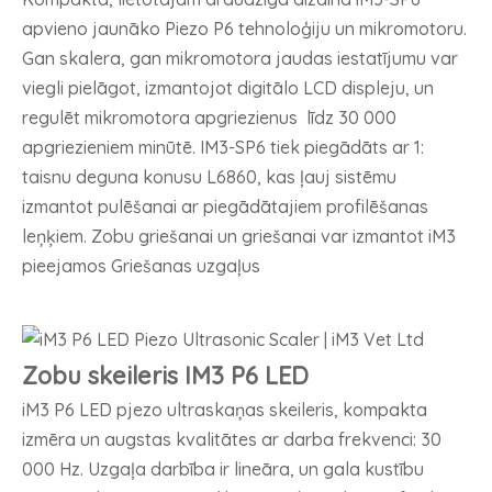
apvieno jaunāko Piezo P6 tehnoloģiju un mikromotoru.
Gan skalera, gan mikromotora jaudas iestatījumu var
viegli pielāgot, izmantojot digitālo LCD displeju, un
regulēt mikromotora apgriezienus līdz 30 000
apgriezieniem minūtē. IM3-SP6 tiek piegādāts ar 1:
taisnu deguna konusu L6860, kas ļauj sistēmu
izmantot pulēšanai ar piegādātajiem profilēšanas
leņķiem. Zobu griešanai un griešanai var izmantot iM3
pieejamos Griešanas uzgaļus
Zobu skeileris IM3 P6 LED
iM3 P6 LED pjezo ultraskaņas skeileris, kompakta
izmēra un augstas kvalitātes ar darba frekvenci: 30
000 Hz. Uzgaļa darbība ir lineāra, un gala kustību